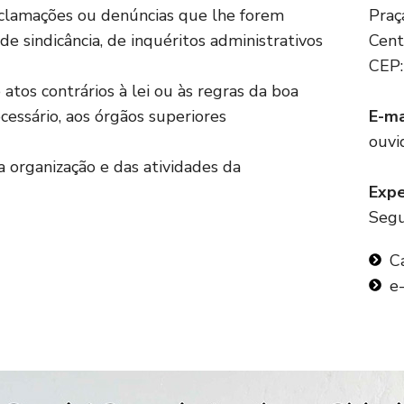
reclamações ou denúncias que lhe forem
Praç
 de sindicância, de inquéritos administrativos
Cent
CEP:
atos contrários à lei ou às regras da boa
essário, aos órgãos superiores
E-ma
ouvi
 organização e das atividades da
Expe
Segu
C
e-