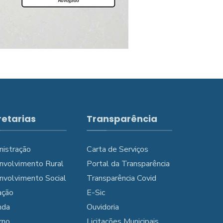
retarias
Transparência
nistração
Carta de Serviços
nvolvimento Rural
Portal da Transparência
nvolvimento Social
Transparência Covid
ação
E-Sic
nda
Ouvidoria
rno
Licitações Municipais