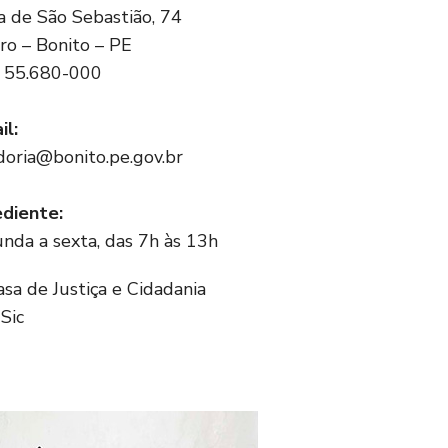
a de São Sebastião, 74
ro – Bonito – PE
 55.680-000
il:
doria@bonito.pe.gov.br
diente:
nda a sexta, das 7h às 13h
asa de Justiça e Cidadania
Sic