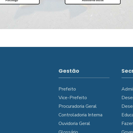
Gestão
Sec
Prefeito
Admi
Vice-Prefeito
Dese
Procuradoria Geral
Dese
Controladoria Interna
Educ
Ouvidoria Geral
Faze
Glossário
Gove