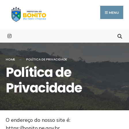
Procurar
conteúdo
Skip
por:
to
MENU
content
HOME
POLÍTICA DE PRIVACIDADE
Política de
Privacidade
O endereço do nosso site é:
https://bonito.pe.gov.br