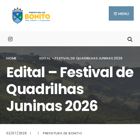
Procurar
conteúdo
Skip
por:
to
MENU
content
HOME
EDITAL – FESTIVAL DE QUADRILHAS JUNINAS 2026
Edital – Festival de
Quadrilhas
Juninas 2026
02/07/2026
|
|
PREFEITURA DE BONITO