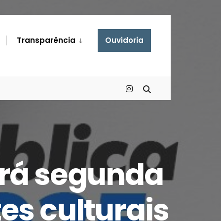
Transparência
Ouvidoria
zará segunda
s culturais