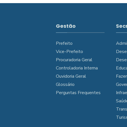
Gestão
Sec
Prefeito
Admi
Vice-Prefeito
Dese
Procuradoria Geral
Dese
Controladoria Interna
Educ
Ouvidoria Geral
Faze
Glossário
Gove
Perguntas Frequentes
Infra
Saúd
Tran
Turi