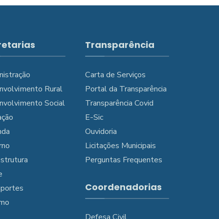
retarias
Transparência
nistração
Carta de Serviços
nvolvimento Rural
Portal da Transparência
nvolvimento Social
Transparência Covid
ação
E-Sic
nda
Ouvidoria
rno
Licitações Municipais
estrutura
Perguntas Frequentes
e
Coordenadorias
sportes
smo
Defesa Civil