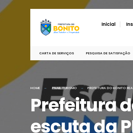
por:
conteúdo
Skip
to
Inicial
In
content
CARTA DE SERVIÇOS
PESQUISA DE SATISFAÇÃO
HOME
PNAB
,
TURISMO
PREFEITURA DO BONITO RE
Prefeitura 
escuta da 