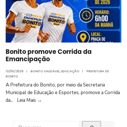
Bonito promove Corrida da
Emancipação
13/05/2026
|
BONITO SAUDÁVEL
,
EDUCAÇÃO
|
PREFEITURA DE
BONITO
A Prefeitura do Bonito, por meio da Secretaria
Municipal de Educação e Esportes, promove a Corrida
Bonito
da
...
Leia Mais
→
promove
Corrida
da
Pesquisar