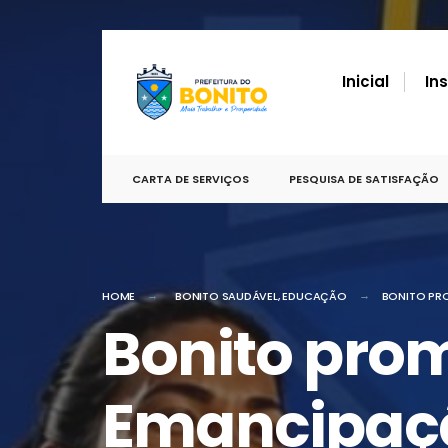
por:
conteúdo
Skip
to
Inicial
In
content
CARTA DE SERVIÇOS
PESQUISA DE SATISFAÇÃO
HOME
BONITO SAUDÁVEL
,
EDUCAÇÃO
BONITO PR
Bonito pro
Emancipaç