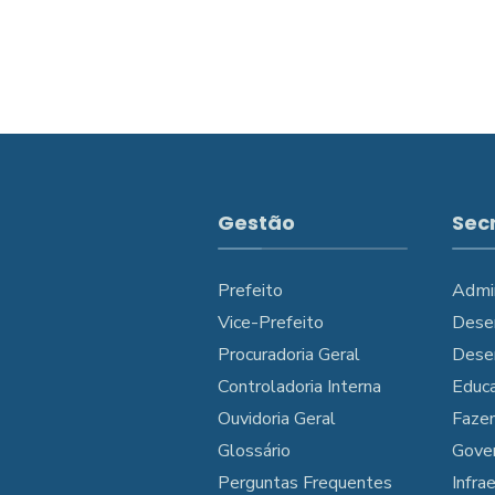
Gestão
Sec
Prefeito
Admi
Vice-Prefeito
Dese
Procuradoria Geral
Dese
Controladoria Interna
Educ
Ouvidoria Geral
Faze
Glossário
Gove
Perguntas Frequentes
Infra