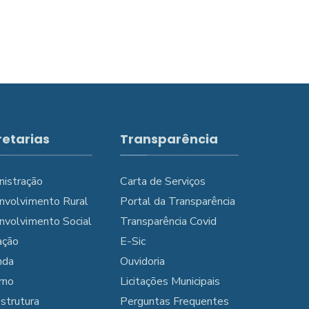
retarias
Transparência
nistração
Carta de Serviços
nvolvimento Rural
Portal da Transparência
nvolvimento Social
Transparência Covid
ação
E-Sic
nda
Ouvidoria
rno
Licitações Municipais
estrutura
Perguntas Frequentes