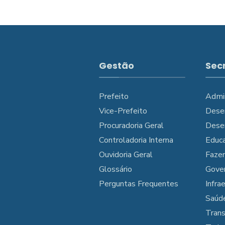
Gestão
Sec
Prefeito
Admi
Vice-Prefeito
Dese
Procuradoria Geral
Dese
Controladoria Interna
Educ
Ouvidoria Geral
Faze
Glossário
Gove
Perguntas Frequentes
Infra
Saúd
Tran