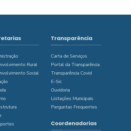
retarias
Transparência
nistração
Carta de Serviços
nvolvimento Rural
Portal da Transparência
nvolvimento Social
Transparência Covid
ação
E-Sic
nda
Ouvidoria
rno
Licitações Municipais
estrutura
Perguntas Frequentes
e
Coordenadorias
sportes