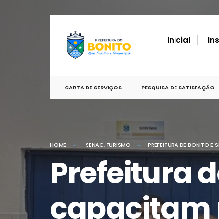
por:
conteúdo
Skip
to
Inicial
In
content
CARTA DE SERVIÇOS
PESQUISA DE SATISFAÇÃO
HOME
SENAC
,
TURISMO
PREFEITURA DE BONITO E
Prefeitura 
capacitam p